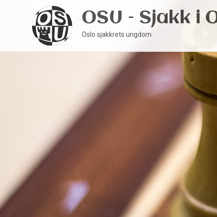
OSU – Sjakk i 
Oslo sjakkrets ungdom