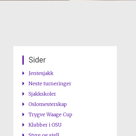
Sider
Jentesjakk
Neste turneringer
Sjakkskoler
Oslomesterskap
Trygve Waage Cup
Klubber i OSU
Styre og stell