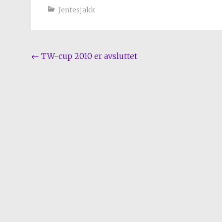
Jentesjakk
Post
←
TW-cup 2010 er avsluttet
navigation