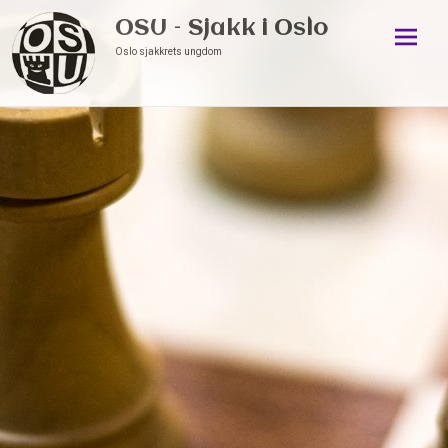
OSU – Sjakk i Oslo
Oslo sjakkrets ungdom
Skip
to
conten