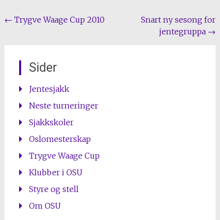
Post
←
Trygve Waage Cup 2010
Snart ny sesong for
jentegruppa
→
navigation
Sider
Jentesjakk
Neste turneringer
Sjakkskoler
Oslomesterskap
Trygve Waage Cup
Klubber i OSU
Styre og stell
Om OSU