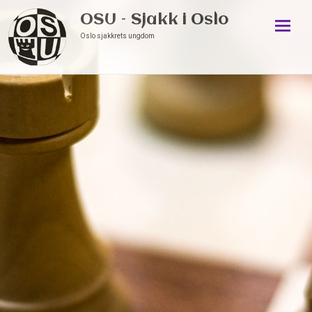
OSU – Sjakk i Oslo
Oslo sjakkrets ungdom
Skip
to
conten