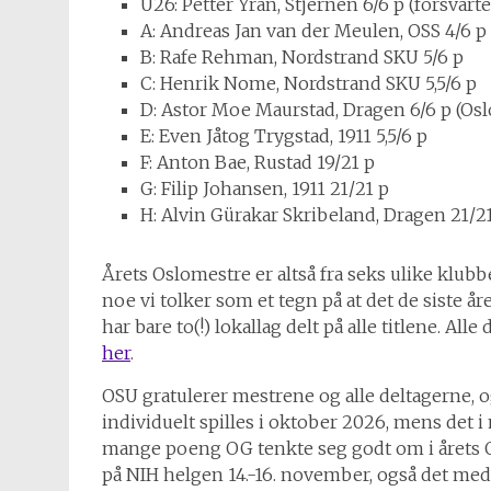
U26: Petter Yran, Stjernen 6/6 p (forsvarte
A: Andreas Jan van der Meulen, OSS 4/6 p (
B: Rafe Rehman, Nordstrand SKU 5/6 p
C: Henrik Nome, Nordstrand SKU 5,5/6 p
D: Astor Moe Maurstad, Dragen 6/6 p (
E: Even Jåtog Trygstad, 1911 5,5/6 p
F: Anton Bae, Rustad 19/21 p
G: Filip Johansen, 1911 21/21 p
H: Alvin Gürakar Skribeland, Dragen 21/2
Årets Oslomestre er altså fra seks ulike klubb
noe vi tolker som et tegn på at det de siste år
har bare to(!) lokallag delt på alle titlene. Al
her
.
OSU gratulerer mestrene og alle deltagerne, o
individuelt spilles i oktober 2026, mens det i
mange poeng OG tenkte seg godt om i årets O
på NIH helgen 14.-16. november, også det med