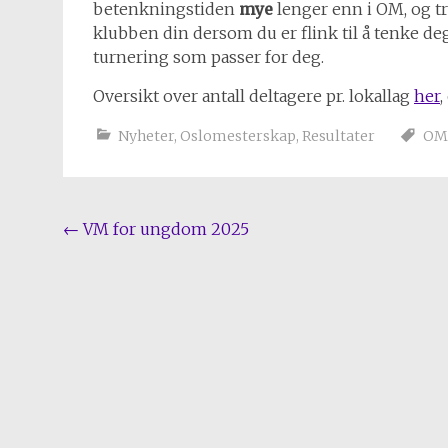
betenkningstiden
mye
lenger enn i OM, og t
klubben din dersom du er flink til å tenke deg
turnering som passer for deg.
Oversikt over antall deltagere pr. lokallag
her
,
Nyheter
,
Oslomesterskap
,
Resultater
OM
Post
←
VM for ungdom 2025
navigation