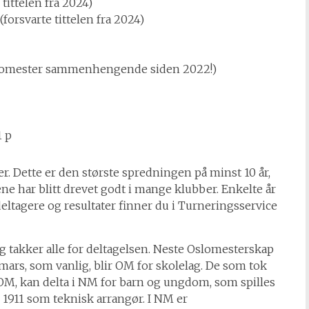
 tittelen fra 2024)
forsvarte tittelen fra 2024)
Oslomester sammenhengende siden 2022!)
1 p
er. Dette er den største spredningen på minst 10 år,
ene har blitt drevet godt i mange klubber. Enkelte år
le deltagere og resultater finner du i Turneringsservice
g takker alle for deltagelsen. Neste Oslomesterskap
 mars, som vanlig, blir OM for skolelag. De som tok
M, kan delta i NM for barn og ungdom, som spilles
 1911 som teknisk arrangør. I NM er