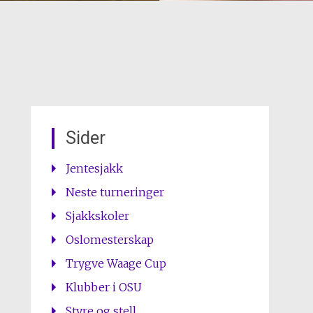
Sider
Jentesjakk
Neste turneringer
Sjakkskoler
Oslomesterskap
Trygve Waage Cup
Klubber i OSU
Styre og stell