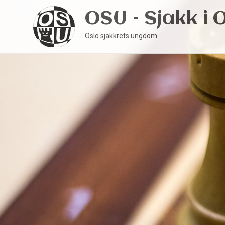
OSU – Sjakk i 
Oslo sjakkrets ungdom