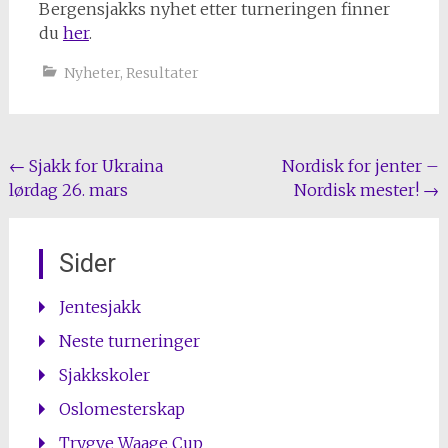
Bergensjakks nyhet etter turneringen finner
du
her
.
Nyheter
,
Resultater
Post
←
Sjakk for Ukraina
Nordisk for jenter –
lørdag 26. mars
Nordisk mester!
→
navigation
Sider
Jentesjakk
Neste turneringer
Sjakkskoler
Oslomesterskap
Trygve Waage Cup