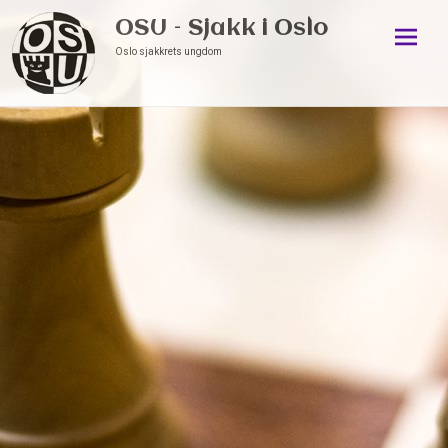
OSU – Sjakk i Oslo
Oslo sjakkrets ungdom
Skip
to
conten