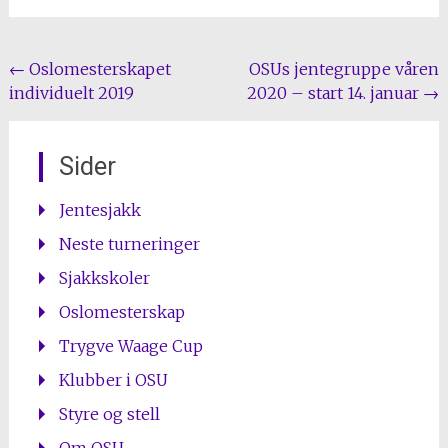
Post
←
Oslomesterskapet
OSUs jentegruppe våren
individuelt 2019
2020 – start 14. januar
→
navigation
Sider
Jentesjakk
Neste turneringer
Sjakkskoler
Oslomesterskap
Trygve Waage Cup
Klubber i OSU
Styre og stell