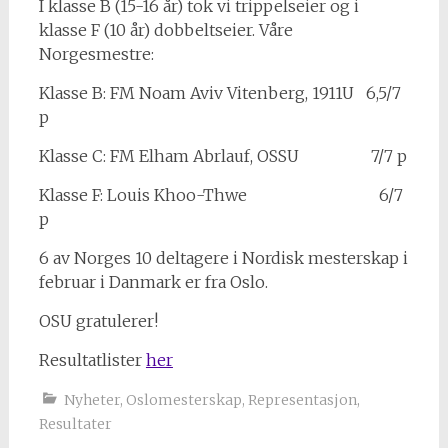
I klasse B (15-16 år) tok vi trippelseier og i
klasse F (10 år) dobbeltseier. Våre
Norgesmestre:
Klasse B: FM Noam Aviv Vitenberg, 1911U 6,5/7
p
Klasse C: FM Elham Abrlauf, OSSU 7/7 p
Klasse F: Louis Khoo-Thwe 6/7
p
6 av Norges 10 deltagere i Nordisk mesterskap i
februar i Danmark er fra Oslo.
OSU gratulerer!
Resultatlister
her
Nyheter
,
Oslomesterskap
,
Representasjon
,
Resultater