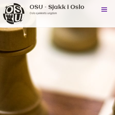
OSU – Sjakk i Oslo
Oslo sjakkrets ungdom
Skip
to
conten