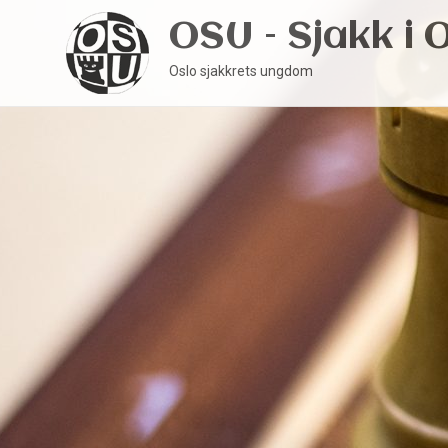
OSU – Sjakk i 
Oslo sjakkrets ungdom