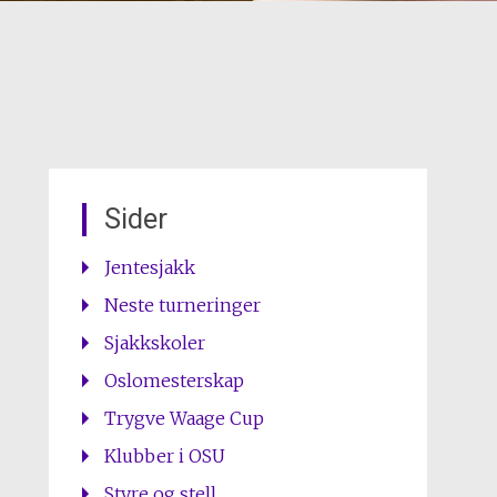
Sider
Jentesjakk
Neste turneringer
Sjakkskoler
Oslomesterskap
Trygve Waage Cup
Klubber i OSU
Styre og stell