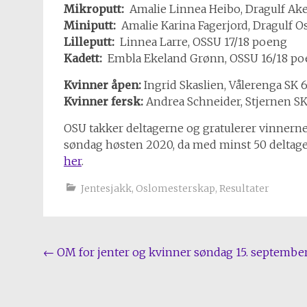
Mikroputt:
Amalie Linnea Heibo, Dragulf Ak
Miniputt:
Amalie Karina Fagerjord, Dragulf O
Lilleputt:
Linnea Larre, OSSU 17/18 poeng
Kadett:
Embla Ekeland Grønn, OSSU 16/18 p
Kvinner åpen:
Ingrid Skaslien, Vålerenga SK 6
Kvinner fersk:
Andrea Schneider, Stjernen SK 
OSU takker deltagerne og gratulerer vinnerne.
søndag høsten 2020, da med minst 50 deltager
her
.
Jentesjakk
,
Oslomesterskap
,
Resultater
Post
←
OM for jenter og kvinner søndag 15. septembe
navigation