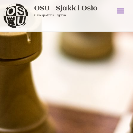
OSU – Sjakk i Oslo
Oslo sjakkrets ungdom
Skip
to
conten