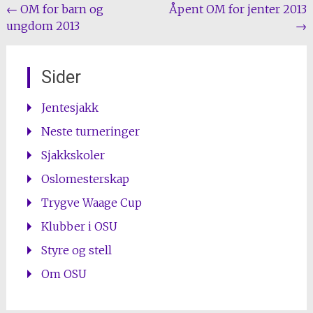
Post
←
OM for barn og
Åpent OM for jenter 2013
ungdom 2013
→
navigation
Sider
Jentesjakk
Neste turneringer
Sjakkskoler
Oslomesterskap
Trygve Waage Cup
Klubber i OSU
Styre og stell
Om OSU