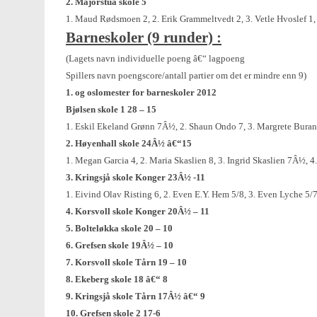
2. Majorstua skole
5
1. Maud Rødsmoen 2, 2. Erik Grammeltvedt 2, 3. Vetle Hvoslef 1,
Barneskoler (9 runder) :
(Lagets navn
individuelle poeng â€“ lagpoeng
Spillers navn poengscore/antall partier om det er mindre enn 9)
1. og oslomester for barneskoler 2012
Bjølsen skole 1
28 – 15
1. Eskil Ekeland Grønn
7Â½, 2. Shaun Ondo 7, 3. Margrete Bura
2. Høyenhall skole
24Â½ â€“15
1. Megan Garcia 4, 2. Maria Skaslien 8, 3. Ingrid Skaslien 7Â½, 
3. Kringsjå skole Konger
23Â½ -11
1. Eivind Olav Risting 6, 2. Even E.Y. Hem 5/8, 3. Even Lyche 5/7
4. Korsvoll skole Konger 20Â½ – 11
5. Bolteløkka skole 20 – 10
6. Grefsen skole
19Â½ – 10
7. Korsvoll skole Tårn 19 – 10
8. Ekeberg
skole 18 â€“ 8
9. Kringsjå skole Tårn 17Â½ â€“ 9
10. Grefsen skole 2
17-6