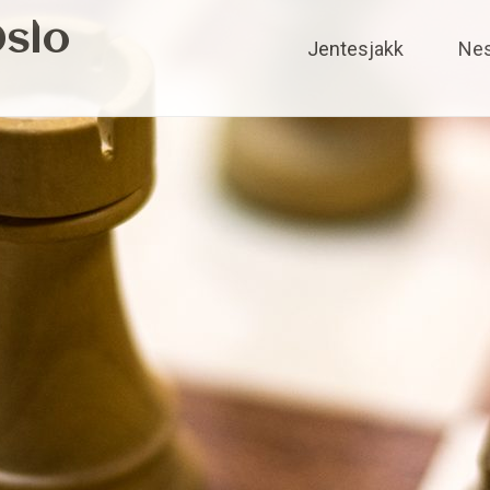
Oslo
Skip
Jentesjakk
Nes
to
content