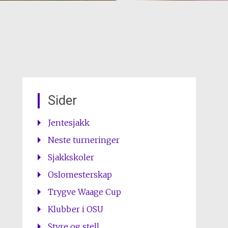
Sider
Jentesjakk
Neste turneringer
Sjakkskoler
Oslomesterskap
Trygve Waage Cup
Klubber i OSU
Styre og stell