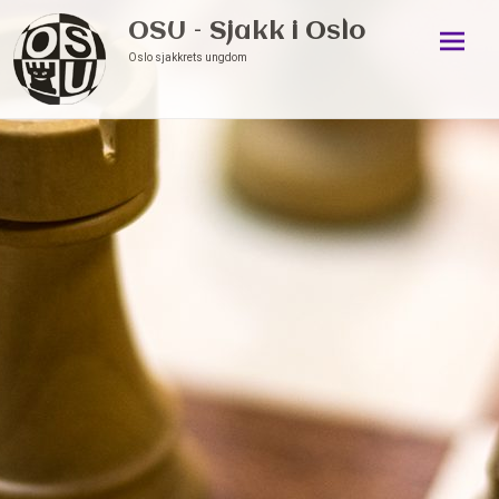
OSU – Sjakk i Oslo
Oslo sjakkrets ungdom
Skip
to
conten