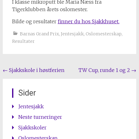
I klasse mikroputt ble Maria Næss fra
Tigerklubben årets oslomester.
Bilde og resultater
finner du hos Sjakkhuset.
Barnas Grand Prix
,
Jentesjakk
,
Oslomesterskap
,
Resultater
Post
←
Sjakkskole i høstferien
TW Cup, runde 1 og 2
→
navigation
Sider
Jentesjakk
Neste turneringer
Sjakkskoler
Oslomesterskap