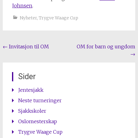
Johnsen
.
Nyheter
,
Trygve Waage Cup
Post
←
Invitasjon til OM
OM for barn og ungdom
→
navigation
Sider
Jentesjakk
Neste turneringer
Sjakkskoler
Oslomesterskap
Trygve Waage Cup