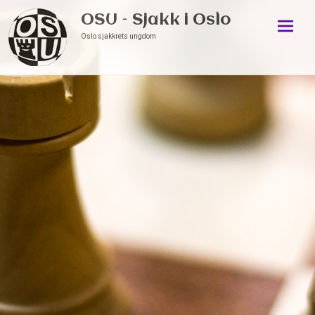
OSU – Sjakk i Oslo
Oslo sjakkrets ungdom
Skip
to
conten