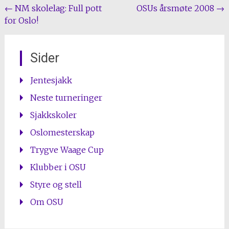
Post
←
NM skolelag: Full pott
OSUs årsmøte 2008
→
for Oslo!
navigation
Sider
Jentesjakk
Neste turneringer
Sjakkskoler
Oslomesterskap
Trygve Waage Cup
Klubber i OSU
Styre og stell
Om OSU