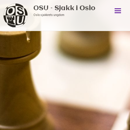
OSU – Sjakk i Oslo
Oslo sjakkrets ungdom
Skip
to
conten