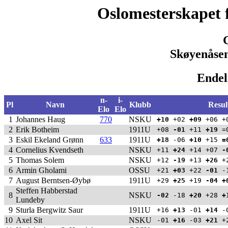
Oslomesterskapet 
Skøyenåsen
Endeli
n-
i-
Pl
Navn
Klubb
Resul
Elo
Elo
1
Johannes Haug
770
NSKU
+10
+02
+09
+06 +
2
Erik Botheim
1911U
+08
-01
+11
+19
=
3
Eskil Ekeland Grønn
633
1911U
+18
-06
+10
+15
=
4
Cornelius Kvendseth
NSKU
+11
+24
+14 +07
-
5
Thomas Solem
NSKU
+12
-19
+13
+26
+
6
Armin Gholami
OSSU
+21
+03
+22
-01
-
7
August Berntsen-Øybø
1911U
+29
+25
+19
-04
+
Steffen Habberstad
8
NSKU
-02
-18
+20
+28
+
Lundeby
9
Sturla Bergwitz Saur
1911U
+16
+13
-01
+14
-0
10
Axel Sit
NSKU
-01
+16
-03
+21
+