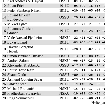
11
Karl Andreas S. Høydal
OSSU
-04
+23
-02
W29 +
12
Johan Frich
1911U
-05
+20
-18
+16
+
13
Peder Stenberg-Nilsen
1911U
+20
-09
-05
+24
-
Edvard Eriksen
14
OSSU
+26
+27
-04
-09
-
Lundevold
15
Mikkel Løwe
OSSU
+27
-22
+21
-03
-
Johannes Olafsen
16
1911U
-09
-10
+23
-12
+2
Grande
17
Vetle Aarstad Fjellheim
NSKU
-22
-21
+27
=25
+
18
Lukas Liland
1911U
-03
+08
+12
+22
+
Håvard Bergerud
19
1911U
+28
+05
-07
-02 +
Hebæk
20
Simon Bratland Husstad
OSSU
-13
-12
-08
+WO
+
21
Andrea Salomon
NSKU
-06
+17
-15
-10
-
22
Alexander Krabberød
OSSU
+17
+15
-06
-18
-
23
Louise Tofte Røiri
1911U
-25
-11
-16
+27
+
24
Shaun Ondo
OSSU
+WO
-04
-26
-13
-
25
Åsmund Opheim Sauar
1911U
+23
-07
+28
=17
-
26
Fabian Steen
1911U
-14
+WO
+24 -05
-
27
Michael Romanich
NSKU
-15
-14
-17
-23
+
28
Pradheeban Sivaravjan
NSKU
-19
+29
-25
-08
-
29
Frigg Sommervoll
1911U
-07
-28
+WO
w11
-
Hvite par