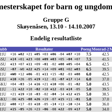
esterskapet for barn og ungdo
Gruppe G
Skøyenåsen, 13.10 - 14.10.2007
Endelig resultatliste
lubb
Resultater
Poeng
Monrad-2
M
11U
7.5
42.5
+16
=02
+21
+05
+03
+06
-04
+07
+10
SSU
7.5
41.5
+14
=01
+23
+08
+09
+03
+05
-04
+07
SSU
6.5
42.5
+13
+07
+11
+09
-01
-02
+08
+05
=04
SSU
6.5
39.5
-07
-WO
+22
+25
+14 +09
+01
+02
=03
11U
6.0
42.5
+WO
+12
+06
-01
+11
+15
-02
-03
+08
11U
6.0
37.0
+10
+26 -05
+19
+12 -01
-07
+17
+14
SKU
5.0
43.5
+04
-03
-14
+16
+21
+10
+06 -01
-02
11U
5.0
39.5
-11
+22
+10
-02
+18
+12
-03
+14
-05
11U
5.0
38.5
+21
+19
+18
-03
-02
-04
-14
+12
+15
SKU
5.0
37.0
-06
+25
-08
+26
+19 -07
+15
+11
-01
11U
5.0
36.0
+08
+17 -03
+18
-05
-14
+13
-10
+24
11U
5.0
34.0
+15
-05
+26 +23
-06
-08
+22
-09
+17