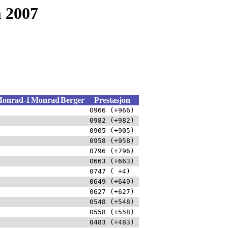
m 2007
onrad-1
Monrad
Berger
Prestasjon
0966 (+966)
0982 (+982)
0905 (+905)
0958 (+958)
0796 (+796)
0663 (+663)
0747 ( +4)
0649 (+649)
0627 (+627)
0548 (+548)
0558 (+558)
0483 (+483)