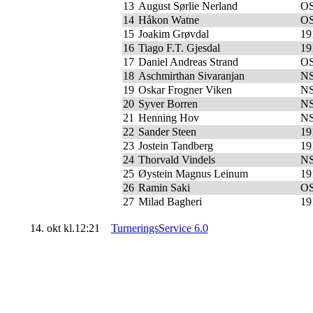
13
August Sørlie Nerland
O
14
Håkon Watne
O
15
Joakim Grøvdal
19
16
Tiago F.T. Gjesdal
19
17
Daniel Andreas Strand
O
18
Aschmirthan Sivaranjan
N
19
Oskar Frogner Viken
N
20
Syver Borren
N
21
Henning Hov
N
22
Sander Steen
19
23
Jostein Tandberg
19
24
Thorvald Vindels
N
25
Øystein Magnus Leinum
19
26
Ramin Saki
O
27
Milad Bagheri
19
14. okt kl.12:21
TurneringsService 6.0