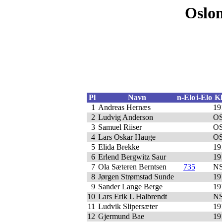
Oslom
Pl
Navn
n-Elo
i-Elo
K
1
Andreas Hernæs
19
2
Ludvig Anderson
O
3
Samuel Riiser
O
4
Lars Oskar Hauge
O
5
Elida Brekke
19
6
Erlend Bergwitz Saur
19
7
Ola Sæteren Berntsen
735
N
8
Jørgen Strømstad Sunde
19
9
Sander Lange Berge
19
10
Lars Erik L Halbrendt
N
11
Ludvik Slipersæter
19
12
Gjermund Bae
19