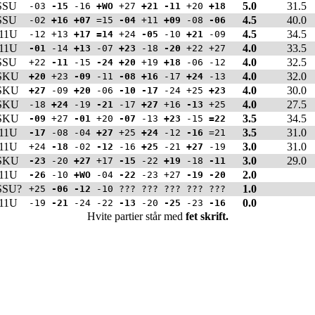
SSU
5.0
31.5
-03
-15
-16
+WO
+27
+21
-11
+20
+18
SSU
4.5
40.0
-02
+16
+07
=15
-04
+11
+09
-08
-06
11U
4.5
34.5
-12 +13
+17
=14
+24
-05
-10
+21
-09
11U
4.0
33.5
-01
-14
+13
-07
+23
-18
-20
+22 +27
SSU
4.0
32.5
+22
-11
-15
-24
+20
+19
+18
-06 -12
SKU
4.0
32.0
+20
+23
-09
-11
-08
+16
-17
+24
-13
SKU
4.0
30.0
+27
-09
+20
-06
-10
-17
-24 +25
+23
SKU
4.0
27.5
-18
+24
-19
-21
-17
+27
+16
-13
+25
SKU
3.5
34.5
-09
+27
-01
+20
-07
-13
+23
-15
=22
11U
3.5
31.0
-17
-08 -04
+27
+25
+24
-12
-16
=21
11U
3.0
31.0
+24
-18
-02
-12
-16
+25
-21
+27
-19
SKU
3.0
29.0
-23
-20
+27
+17
-15
-22
+19
-18
-11
11U
2.0
-26
-10
+WO
-04
-22
-23 +27
-19
-20
SSU?
1.0
+25
-06
-12
-10 ??? ??? ??? ??? ???
11U
0.0
-19
-21
-24 -22
-13
-20
-25
-23
-16
Hvite partier står med
fet skrift.