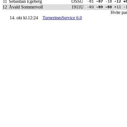
11
Sebastian Egeberg
OSSU
-01
-07
-10
-12
+
12
Åvald Sommervoll
1911U
-03
-09
-08
+11 -1
Hvite par
14. okt kl.12:24
TurneringsService 6.0