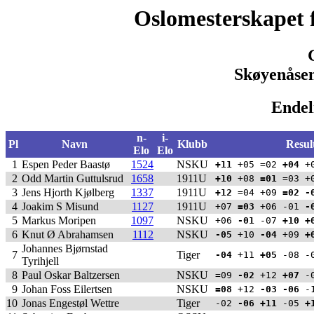
Oslomesterskapet 
Skøyenåsen
Endeli
n-
i-
Pl
Navn
Klubb
Resul
Elo
Elo
1
Espen Peder Baastø
1524
NSKU
+11
+05 =02
+04
+
2
Odd Martin Guttulsrud
1658
1911U
+10
+08
=01
=03 +
3
Jens Hjorth Kjølberg
1337
1911U
+12
=04 +09
=02
-
4
Joakim S Misund
1127
1911U
+07
=03
+06 -01
-
5
Markus Moripen
1097
NSKU
+06
-01
-07
+10
+
6
Knut Ø Abrahamsen
1112
NSKU
-05
+10
-04
+09
+
Johannes Bjørnstad
7
Tiger
-04
+11
+05
-08 -
Tyrihjell
8
Paul Oskar Baltzersen
NSKU
=09
-02
+12
+07
-
9
Johan Foss Eilertsen
NSKU
=08
+12
-03
-06
-
10
Jonas Engestøl Wettre
Tiger
-02
-06
+11
-05
+